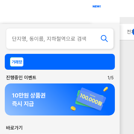
아파트
사무실
이용 안내
전
거래량
진행중인 이벤트
1/5
10만원 상품권
즉시 지급
바로가기