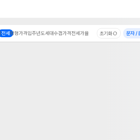
부동산 계산기
이용 후기
자주 묻는 질문
중개사
체
전세
평형
가격
입주년도
세대수
갭가격
전세가율
문자 /
초기화