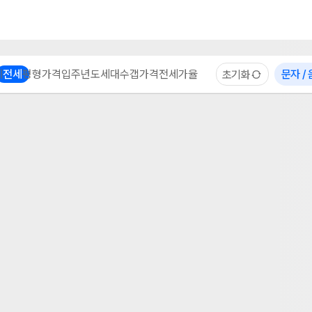
부동산 계산기
이용 후기
자주 묻는 질문
중개사
체
전세
평형
가격
입주년도
세대수
갭가격
전세가율
문자 /
초기화