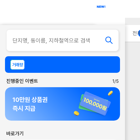
아파트
사무실
이용 안내
전
거래량
진행중인 이벤트
1/5
10만원 상품권
즉시 지급
바로가기