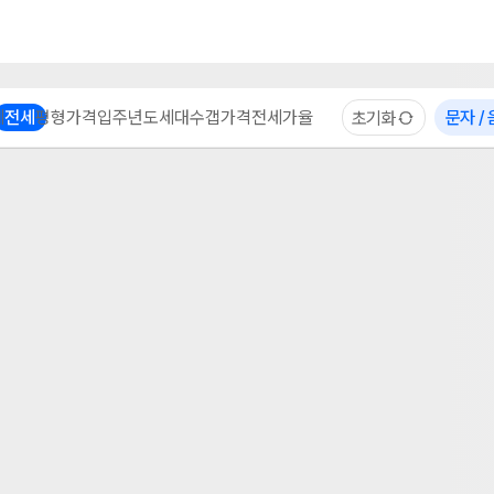
부동산 계산기
이용 후기
자주 묻는 질문
중개사
체
전세
평형
가격
입주년도
세대수
갭가격
전세가율
문자 /
초기화