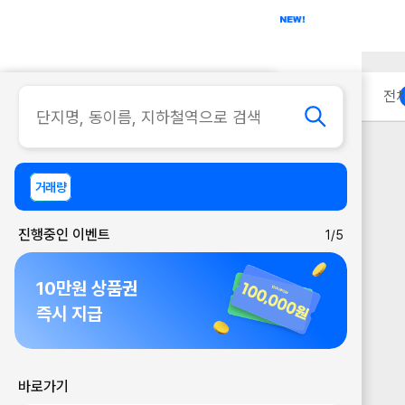
아파트
사무실
이용 안내
전
거래량
진행중인 이벤트
1/5
10만원 상품권
즉시 지급
바로가기