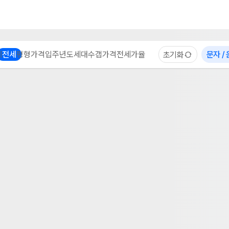
부동산 계산기
이용 후기
자주 묻는 질문
중개사
체
전세
평형
가격
입주년도
세대수
갭가격
전세가율
문자 /
초기화