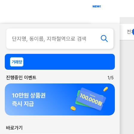
아파트
사무실
이용 안내
전
거래량
진행중인 이벤트
1/5
10만원 상품권
즉시 지급
바로가기