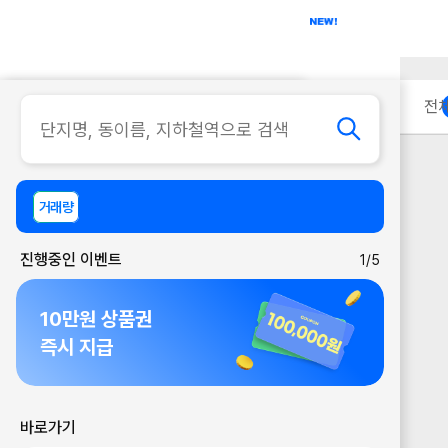
아파트
사무실
이용 안내
전
거래량
진행중인 이벤트
1/5
10만원 상품권
즉시 지급
바로가기