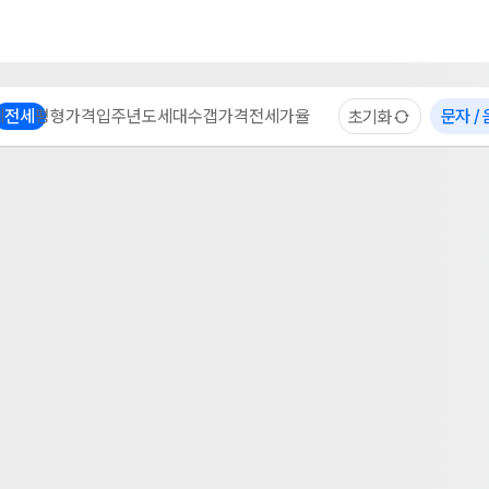
부동산 계산기
이용 후기
자주 묻는 질문
중개사
체
전세
평형
가격
입주년도
세대수
갭가격
전세가율
문자 /
초기화