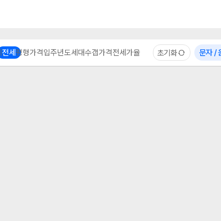
부동산 계산기
이용 후기
자주 묻는 질문
중개사
체
전세
평형
가격
입주년도
세대수
갭가격
전세가율
문자 /
초기화