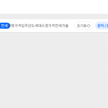
부동산 계산기
이용 후기
자주 묻는 질문
중개사
체
전세
평형
가격
입주년도
세대수
갭가격
전세가율
문자 /
초기화