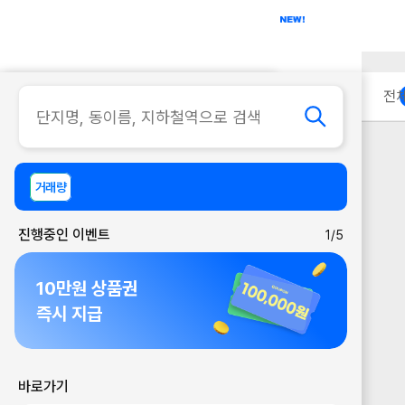
아파트
사무실
이용 안내
전
거래량
진행중인 이벤트
1/5
10만원 상품권
즉시 지급
바로가기