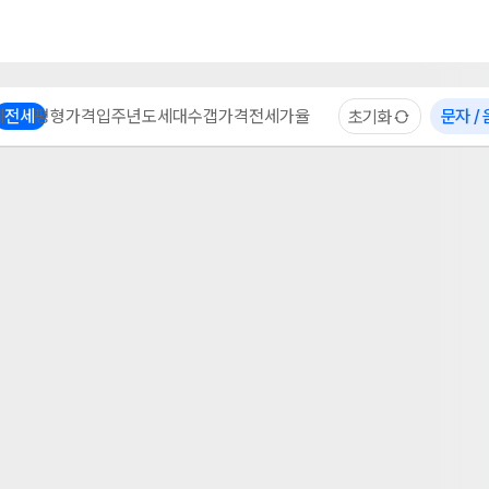
부동산 계산기
이용 후기
자주 묻는 질문
중개사
체
전세
평형
가격
입주년도
세대수
갭가격
전세가율
문자 /
초기화