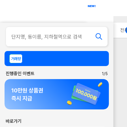
아파트
사무실
이용 안내
전
거래량
진행중인 이벤트
1/5
10만원 상품권
즉시 지급
바로가기