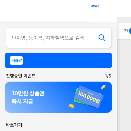
아파트
사무실
이용 안내
전
거래량
진행중인 이벤트
1/5
10만원 상품권
즉시 지급
바로가기