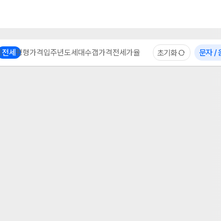
부동산 계산기
이용 후기
자주 묻는 질문
중개사
체
전세
평형
가격
입주년도
세대수
갭가격
전세가율
문자 /
초기화