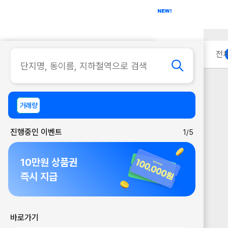
아파트
사무실
이용 안내
전
거래량
진행중인 이벤트
1/5
10만원 상품권
즉시 지급
바로가기