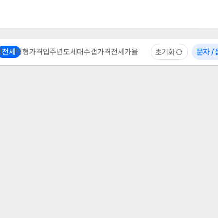
부동산 계산기
이용 후기
자주 묻는 질문
중개사
체
전세
평형
가격
입주년도
세대수
갭가격
전세가율
문자 /
초기화