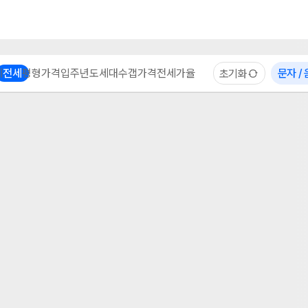
부동산 계산기
이용 후기
자주 묻는 질문
중개사
체
전세
평형
가격
입주년도
세대수
갭가격
전세가율
문자 /
초기화