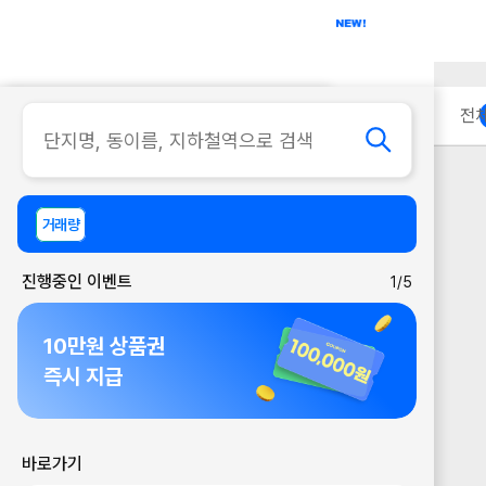
아파트
사무실
이용 안내
전
거래량
진행중인 이벤트
1/5
10만원 상품권
즉시 지급
바로가기