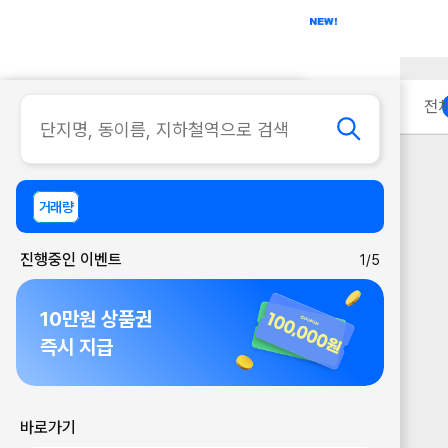
아파트
사무실
이용 안내
전
거래량
진행중인 이벤트
1/5
10만원 상품권
즉시 지급
바로가기