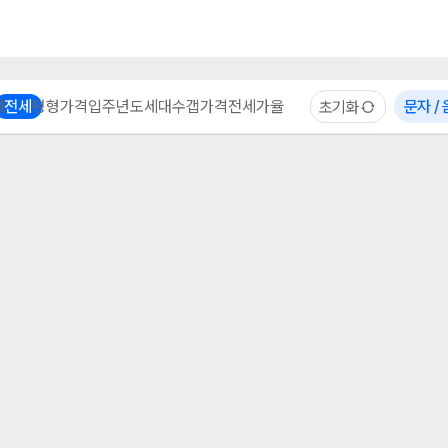
부동산 계산기
이용 후기
자주 묻는 질문
중개사
체
전세
평형
가격
입주년도
세대수
갭가격
전세가율
문자 /
초기화