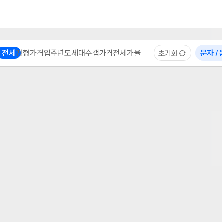
부동산 계산기
이용 후기
자주 묻는 질문
중개사
체
전세
평형
가격
입주년도
세대수
갭가격
전세가율
문자 /
초기화