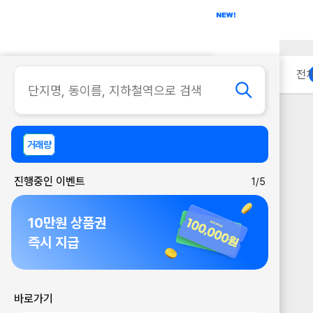
아파트
사무실
이용 안내
전
거래량
진행중인 이벤트
1/5
10만원 상품권
즉시 지급
바로가기