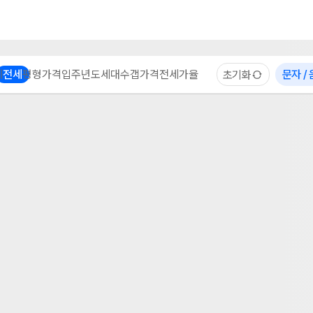
부동산 계산기
이용 후기
자주 묻는 질문
중개사
체
전세
평형
가격
입주년도
세대수
갭가격
전세가율
문자 /
초기화