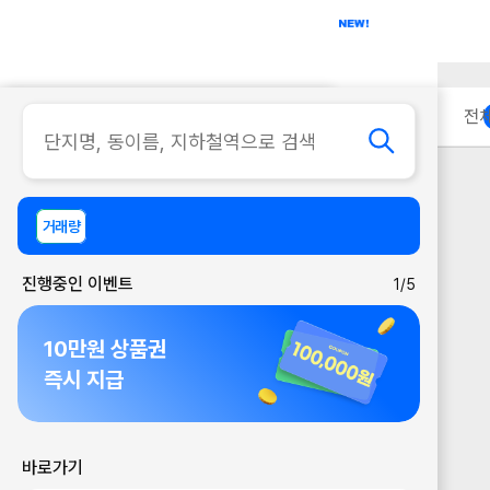
아파트
사무실
이용 안내
전
거래량
진행중인 이벤트
1/5
10만원 상품권
즉시 지급
바로가기