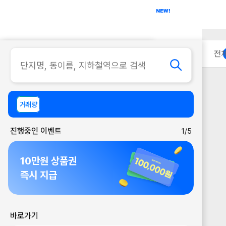
아파트
사무실
이용 안내
전
거래량
진행중인 이벤트
1/5
10만원 상품권
즉시 지급
바로가기