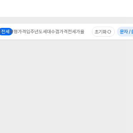
부동산 계산기
이용 후기
자주 묻는 질문
중개사
체
전세
평형
가격
입주년도
세대수
갭가격
전세가율
문자 /
초기화