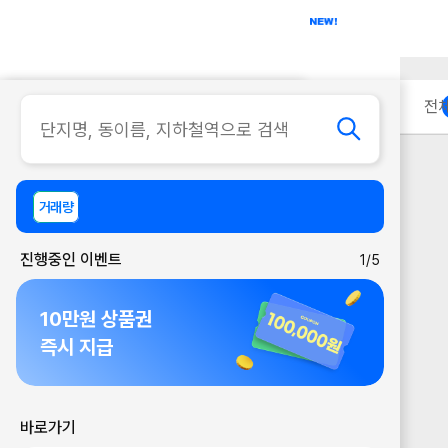
아파트
사무실
이용 안내
전
거래량
진행중인 이벤트
1/5
10만원 상품권
즉시 지급
바로가기