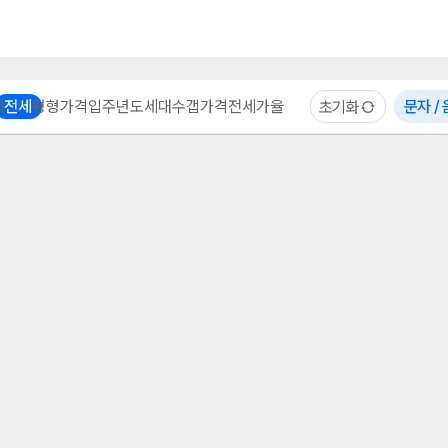
부동산 계산기
이용 후기
자주 묻는 질문
중개사
체
전세
평형
가격
입주년도
세대수
갭가격
전세가율
문자 /
초기화