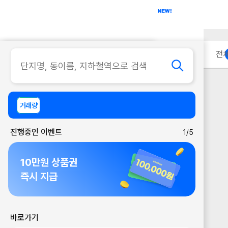
아파트
사무실
이용 안내
전
거래량
진행중인 이벤트
1/5
10만원 상품권
즉시 지급
바로가기