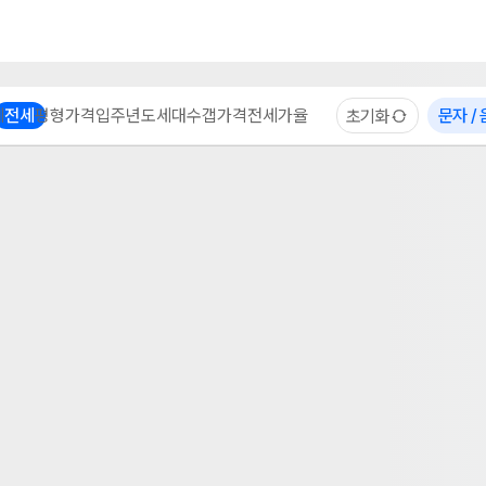
부동산 계산기
이용 후기
자주 묻는 질문
중개사
체
전세
평형
가격
입주년도
세대수
갭가격
전세가율
문자 /
초기화