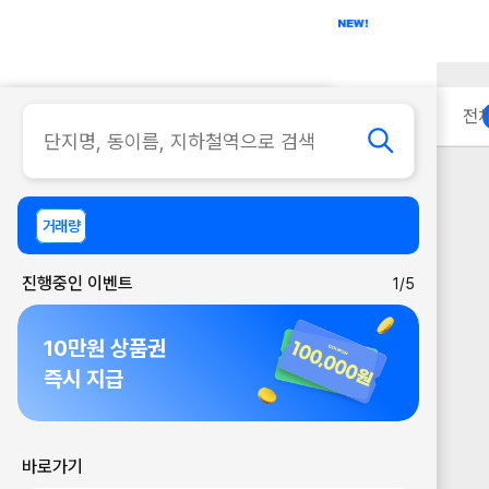
아파트
사무실
이용 안내
전
거래량
진행중인 이벤트
1/5
10만원 상품권
즉시 지급
바로가기