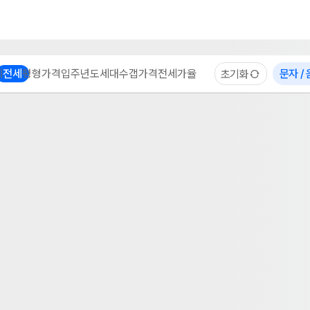
부동산 계산기
이용 후기
자주 묻는 질문
중개사
체
전세
평형
가격
입주년도
세대수
갭가격
전세가율
문자 /
초기화