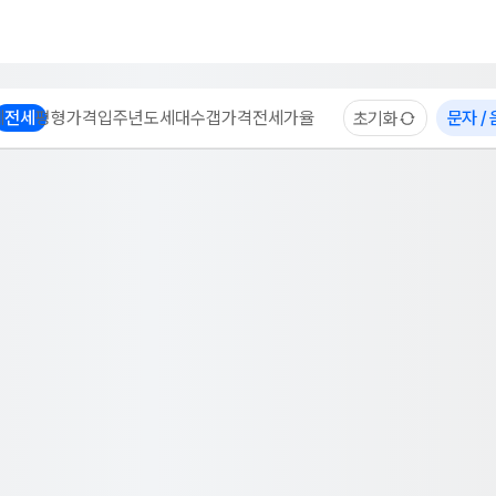
부동산 계산기
이용 후기
자주 묻는 질문
중개사
체
전세
평형
가격
입주년도
세대수
갭가격
전세가율
문자 /
초기화