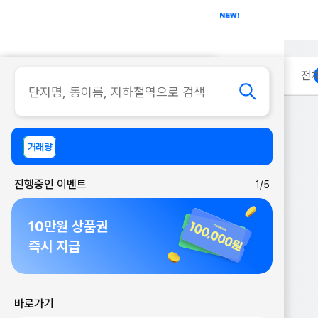
아파트
사무실
이용 안내
전
거래량
진행중인 이벤트
1/5
10만원 상품권
즉시 지급
바로가기