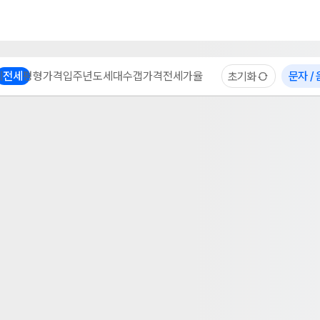
부동산 계산기
이용 후기
자주 묻는 질문
중개사
체
전세
평형
가격
입주년도
세대수
갭가격
전세가율
문자 /
초기화