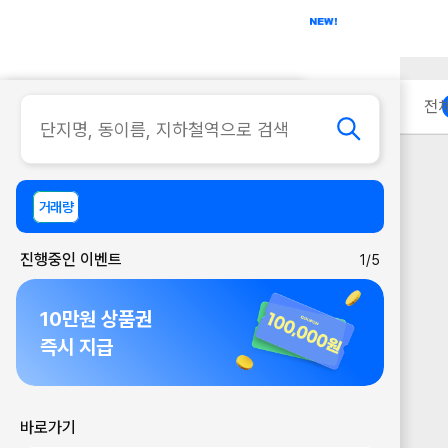
아파트
사무실
이용 안내
전
거래량
진행중인 이벤트
1/5
10만원 상품권
즉시 지급
바로가기