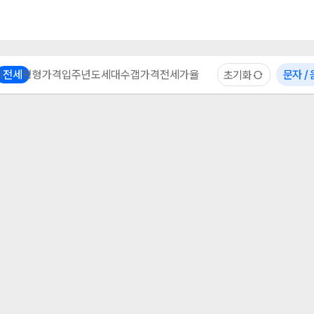
부동산 계산기
이용 후기
자주 묻는 질문
중개사
체
전세
평형
가격
입주년도
세대수
갭가격
전세가율
문자 /
초기화