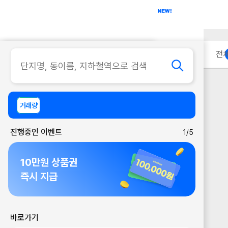
아파트
사무실
이용 안내
전
거래량
진행중인 이벤트
1/5
10만원 상품권
즉시 지급
바로가기