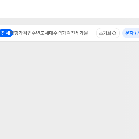
부동산 계산기
이용 후기
자주 묻는 질문
중개사
체
전세
평형
가격
입주년도
세대수
갭가격
전세가율
문자 /
초기화