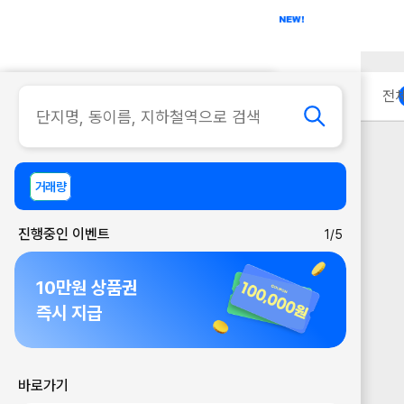
아파트
사무실
이용 안내
전
거래량
진행중인 이벤트
1/5
10만원 상품권
즉시 지급
바로가기