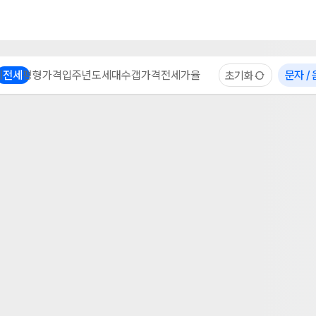
부동산 계산기
이용 후기
자주 묻는 질문
중개사
체
전세
평형
가격
입주년도
세대수
갭가격
전세가율
문자 /
초기화