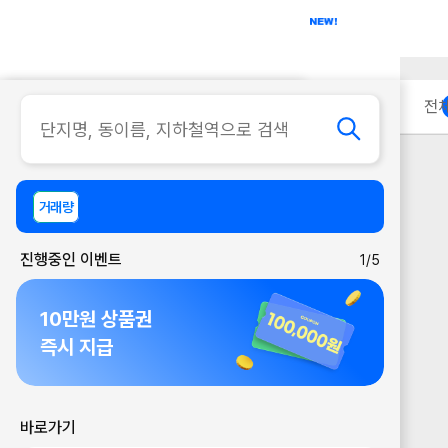
아파트
사무실
이용 안내
전
거래량
진행중인 이벤트
1/5
10만원 상품권
즉시 지급
바로가기