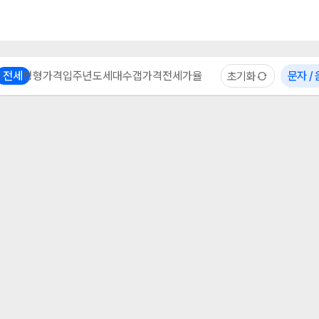
부동산 계산기
이용 후기
자주 묻는 질문
중개사
체
전세
평형
가격
입주년도
세대수
갭가격
전세가율
문자 /
초기화