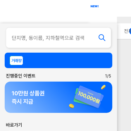
아파트
사무실
이용 안내
전
거래량
진행중인 이벤트
1/5
10만원 상품권
즉시 지급
바로가기