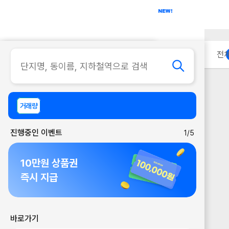
아파트
사무실
이용 안내
전
거래량
진행중인 이벤트
1/5
10만원 상품권
즉시 지급
바로가기