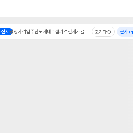
부동산 계산기
이용 후기
자주 묻는 질문
중개사
체
전세
평형
가격
입주년도
세대수
갭가격
전세가율
문자 /
초기화