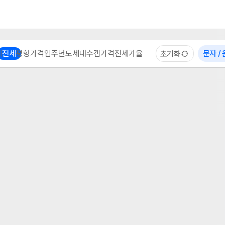
부동산 계산기
이용 후기
자주 묻는 질문
중개사
체
전세
평형
가격
입주년도
세대수
갭가격
전세가율
문자 /
초기화