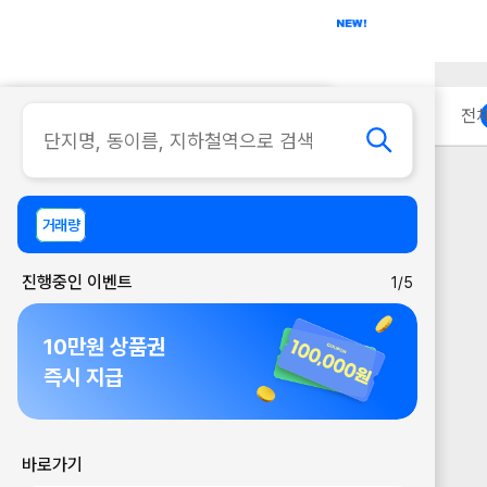
아파트
사무실
이용 안내
전
거래량
진행중인 이벤트
1/5
10만원 상품권
즉시 지급
바로가기