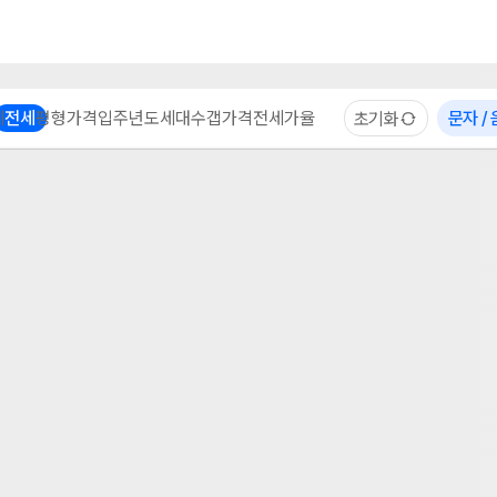
부동산 계산기
이용 후기
자주 묻는 질문
중개사
체
전세
평형
가격
입주년도
세대수
갭가격
전세가율
문자 /
초기화