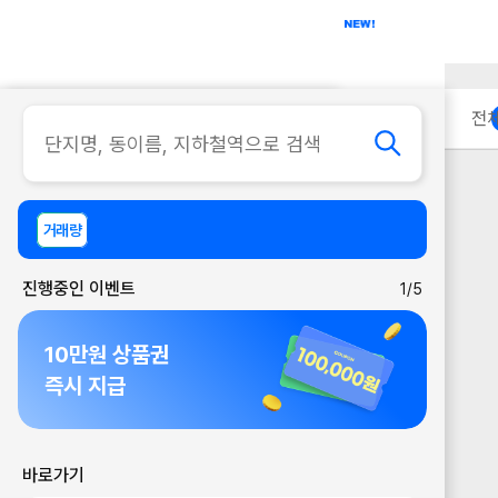
아파트
사무실
이용 안내
전
거래량
진행중인 이벤트
1/5
10만원 상품권
즉시 지급
바로가기