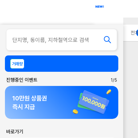
아파트
사무실
이용 안내
전
거래량
진행중인 이벤트
1/5
10만원 상품권
즉시 지급
바로가기