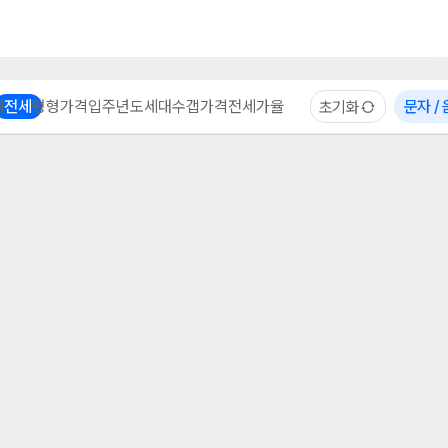
부동산 계산기
이용 후기
자주 묻는 질문
중개사
체
전세
평형
가격
입주년도
세대수
갭가격
전세가율
문자 /
초기화