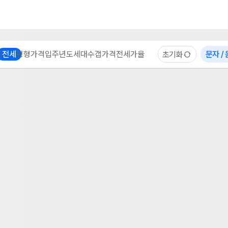
부동산 계산기
이용 후기
자주 묻는 질문
중개사
체
전세
평형
가격
입주년도
세대수
갭가격
전세가율
문자 /
초기화