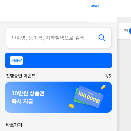
아파트
사무실
이용 안내
전
거래량
진행중인 이벤트
1/5
10만원 상품권
즉시 지급
바로가기