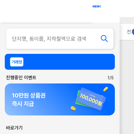
아파트
사무실
이용 안내
전
거래량
진행중인 이벤트
1/5
10만원 상품권
즉시 지급
바로가기