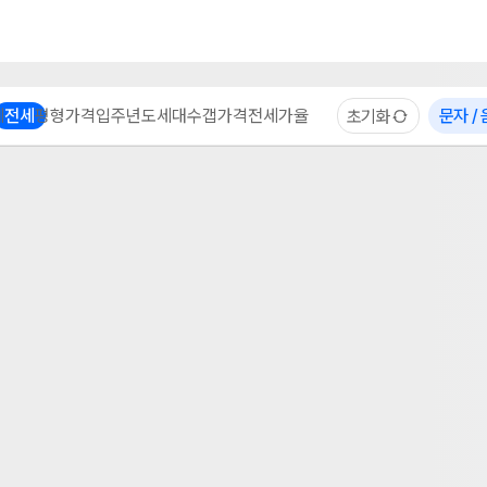
부동산 계산기
이용 후기
자주 묻는 질문
중개사
체
전세
평형
가격
입주년도
세대수
갭가격
전세가율
문자 /
초기화