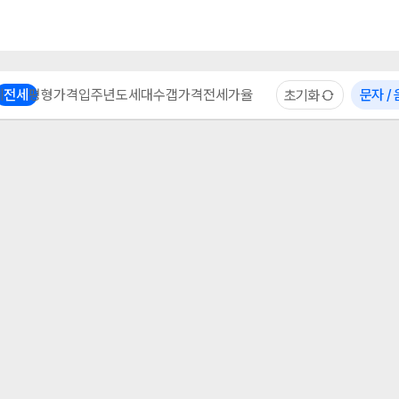
부동산 계산기
이용 후기
자주 묻는 질문
중개사
체
전세
평형
가격
입주년도
세대수
갭가격
전세가율
문자 /
초기화