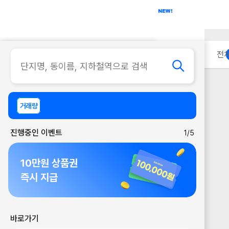
아파트
사무실
이용 안내
전
거래량
진행중인 이벤트
1/5
10만원 상품권
즉시 지급
바로가기