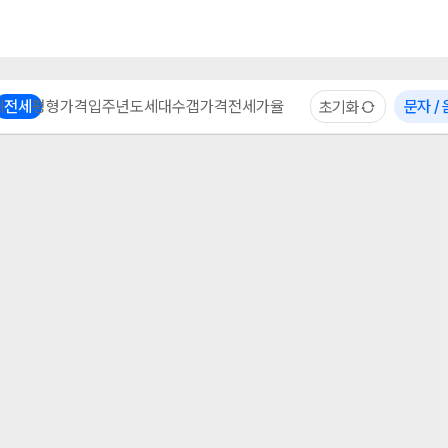
부동산 계산기
이용 후기
자주 묻는 질문
중개사
체
전세
평형
가격
입주년도
세대수
갭가격
전세가율
문자 /
초기화