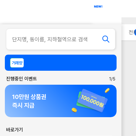
아파트
사무실
이용 안내
전
거래량
진행중인 이벤트
1/5
10만원 상품권
즉시 지급
바로가기