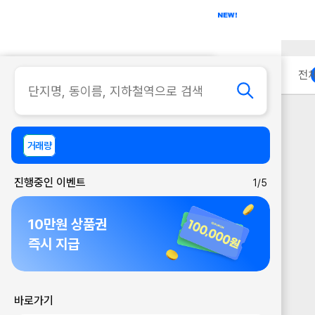
아파트
사무실
이용 안내
전
거래량
진행중인 이벤트
1/5
10만원 상품권
즉시 지급
바로가기