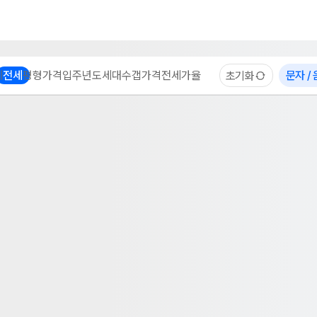
부동산 계산기
이용 후기
자주 묻는 질문
중개사
체
전세
평형
가격
입주년도
세대수
갭가격
전세가율
문자 /
초기화