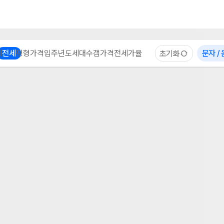
부동산 계산기
이용 후기
자주 묻는 질문
중개사
체
전세
평형
가격
입주년도
세대수
갭가격
전세가율
문자 /
초기화