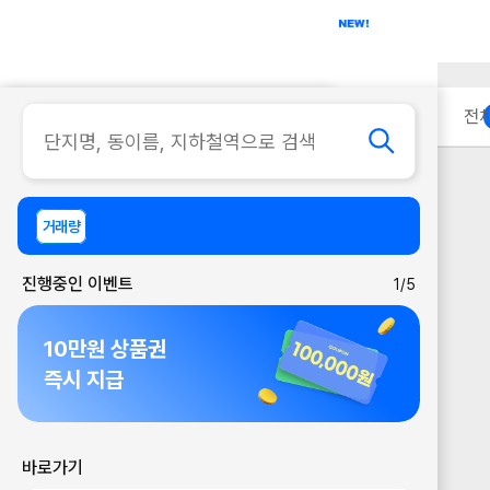
아파트
사무실
이용 안내
전
거래량
진행중인 이벤트
1/5
10만원 상품권
즉시 지급
바로가기