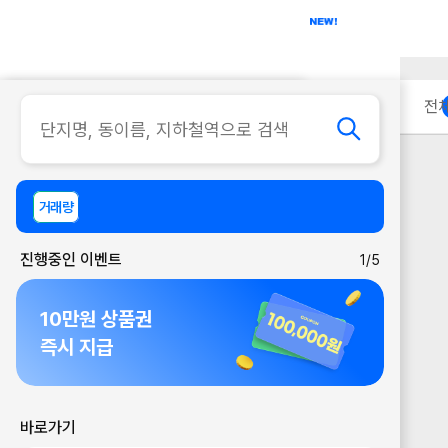
아파트
사무실
이용 안내
전
거래량
진행중인 이벤트
1/5
10만원 상품권
즉시 지급
바로가기