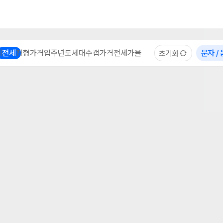
부동산 계산기
이용 후기
자주 묻는 질문
중개사
체
전세
평형
가격
입주년도
세대수
갭가격
전세가율
문자 /
초기화