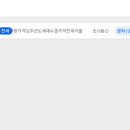
부동산 계산기
이용 후기
자주 묻는 질문
중개사
체
전세
평형
가격
입주년도
세대수
갭가격
전세가율
문자 /
초기화