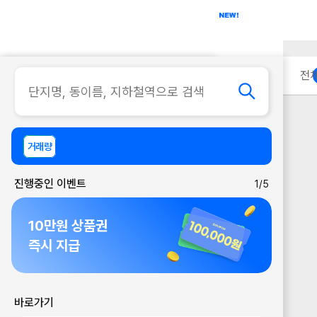
아파트
사무실
이용 안내
전
거래량
진행중인 이벤트
1/5
10만원 상품권
즉시 지급
바로가기