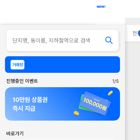
아파트
사무실
이용 안내
전
거래량
진행중인 이벤트
1/5
10만원 상품권
즉시 지급
바로가기