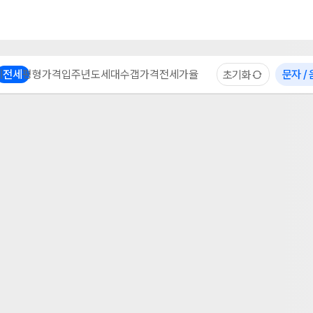
부동산 계산기
이용 후기
자주 묻는 질문
중개사
체
전세
평형
가격
입주년도
세대수
갭가격
전세가율
문자 /
초기화