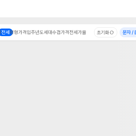
부동산 계산기
이용 후기
자주 묻는 질문
중개사
체
전세
평형
가격
입주년도
세대수
갭가격
전세가율
문자 /
초기화