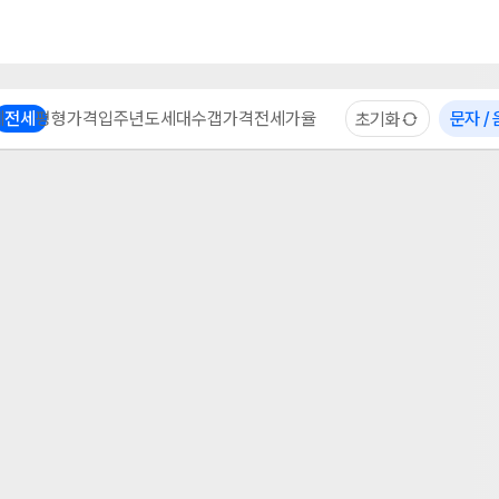
부동산 계산기
이용 후기
자주 묻는 질문
중개사
체
전세
평형
가격
입주년도
세대수
갭가격
전세가율
문자 /
초기화