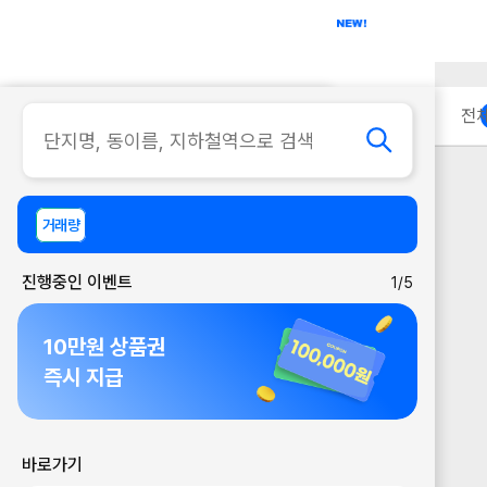
아파트
사무실
이용 안내
전
거래량
진행중인 이벤트
1/5
10만원 상품권
즉시 지급
바로가기