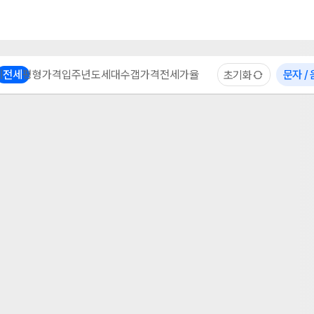
부동산 계산기
이용 후기
자주 묻는 질문
중개사
체
전세
평형
가격
입주년도
세대수
갭가격
전세가율
문자 /
초기화