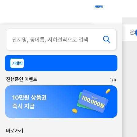
아파트
사무실
이용 안내
전
거래량
진행중인 이벤트
1/5
10만원 상품권
즉시 지급
바로가기